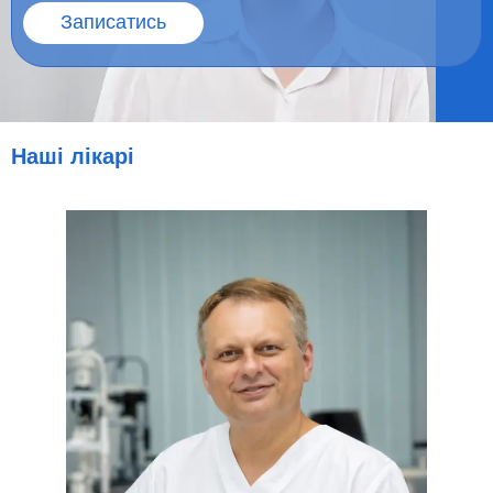
Записатись
Наші лікарі​