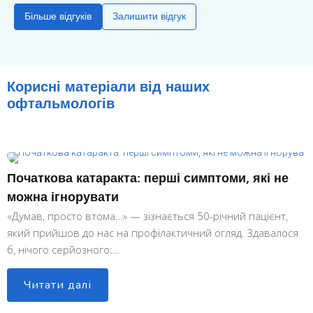
першокласні спеціалісти. Яна Валентинівна, 
з
Більше відгуків
Залишити відгук
порекомендувала, єдиний підходящий у моєму 
Д
випадку кришталик. Сама операція без 
Ва
урахування часу на підготовку зайняла 5 
Св
хвилин. І ось я вже пишу цей відгук без 
па
Корисні матеріали від наших
окулярів.Величезна подяка всьому колективу 
оп
офтальмологів
клініки ОДОС за професіоналізм, увагу та 
з
турботу!
на
о
т
Початкова катаракта: перші симптоми, які не
можна ігнорувати
«Думав, просто втома…» — зізнається 50-річний пацієнт,
який прийшов до нас на профілактичний огляд. Здавалося
б, нічого серйозного:…
Читати далі