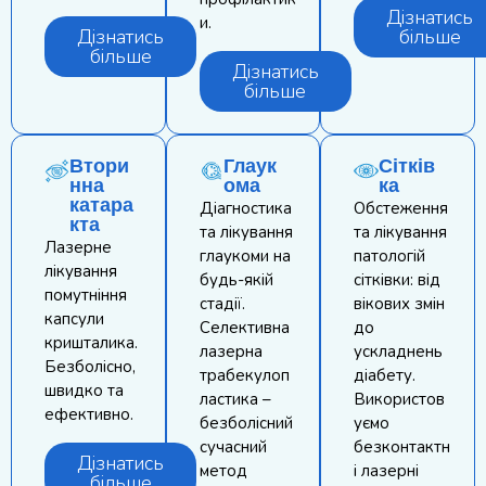
Дізнатись
и.
Дізнатись
більше
більше
Дізнатись
більше
Втори
Глаук
Сітків
нна
ома
ка
катара
Діагностика
Обстеження
кта
та лікування
та лікування
Лазерне
глаукоми на
патологій
лікування
будь-якій
сітківки: від
помутніння
стадії.
вікових змін
капсули
Селективна
до
кришталика.
лазерна
ускладнень
Безболісно,
трабекулоп
діабету.
швидко та
ластика –
Використов
ефективно.
безболісний
уємо
сучасний
безконтактн
Дізнатись
метод
і лазерні
більше