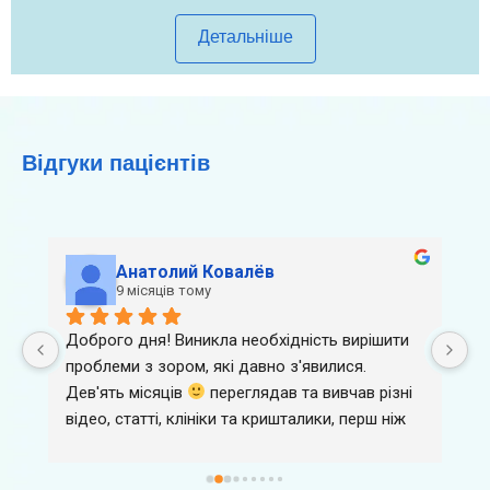
Детальніше
Відгуки пацієнтів
Анатолий Ковалёв
9 місяців тому
Доброго дня! Виникла необхідність вирішити 
Я
. 
проблеми з зором, які давно з'явилися. 
п
Дев'ять місяців 
 переглядав та вивчав різні 
Ж
відео, статті, клініки та кришталики, перш ніж 
з
зважитися на операцію. Зупинив свій вибір на 
Я
ОДОСі, найновіше обладнання плюс 
Лю