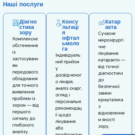
Наші послуги
Діагно
Консу
Катар
стика
льтаці
акта
зору
я
Сучасне
офтал
Комплексне
мікрохірургі
ьмоло
обстеження
чне
га
із
лікування
Індивідуаль
застосуванн
катаракти —
ний прийом
ям
від точної
у
передового
діагностики
досвідченог
обладнання
до
о лікаря,
для точного
безпечної
аналіз скарг,
виявлення
заміни
огляд і
проблем із
кришталика
персональні
зором — від
з
рекомендац
першого
відновлення
ії щодо
сигналу до
м якості
лікування
глибокого
зору.
або
аналізу.
профілактик