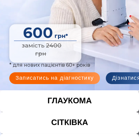
600
грн*
замість
2400
грн
* для нових пацієнтів 60+ років
Записатись на діагностику
Дізнатис
ГЛАУКОМА
СІТКІВКА