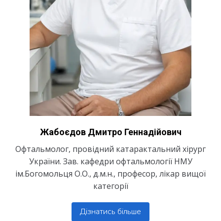
Жабоєдов Дмитро Геннадійович
Офтальмолог, провідний катарактальний хірург
України. ​Зав. кафедри офтальмології НМУ
ім.Богомольця О.О., д.м.н., професор, лікар вищої
категорії
Дізнатись більше