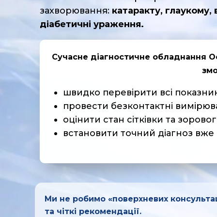
захворювання:
катаракту, глаукому, в
діабетичні ураження.
Сучасне діагностичне обладнання
О
змо
швидко перевірити всі показник
провести безконтактні вимірюв
оцінити стан сітківки та зорово
встановити точний діагноз вже 
Ми не робимо «поверхневих консульта
та чіткі рекомендації.