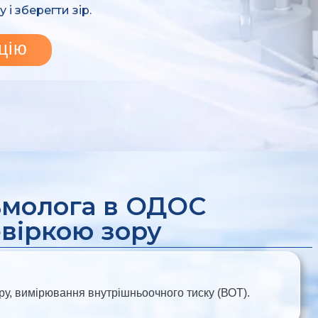
і зберегти зір.
цію
ьмолога в ОДОС
віркою зору
ору, вимірювання внутрішньоочного тиску (ВОТ).