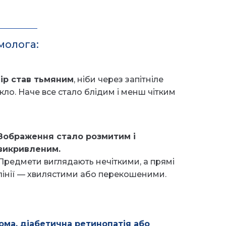
молога:
ір став тьмяним
, ніби через запітніле
кло. Наче все стало блідим і менш чітким
Зображення стало розмитим і
викривленим.
Предмети виглядають нечіткими, а прямі
лінії — хвилястими або перекошеними.
ома, діабетична ретинопатія або