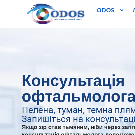
ODOS
Консультація
офтальмолога
Пелена, туман, темна пля
Запишіться на консульта
Якщо зір став тьмяним, ніби через запі
консультація офтальмолога допоможе в