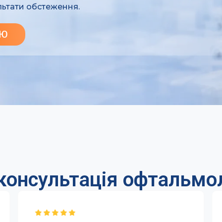
ультати обстеження.
ію
: консультація офтальм