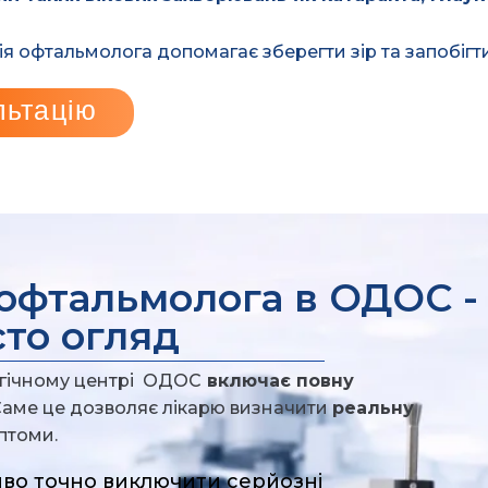
ія офтальмолога допомагає зберегти зір та запобіг
льтацію
 офтальмолога в ОДОС -
сто огляд
огічному центрі ОДОС
включає повну
 Саме це дозволяє лікарю визначити
реальну
мптоми.
во точно виключити серйозні