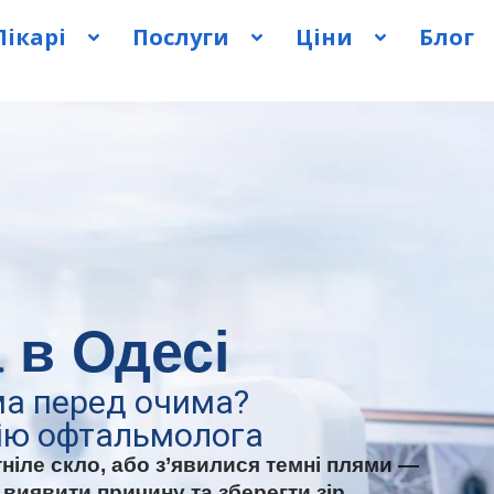
Лікарі
Послуги
Ціни
Блог
 в Одесі
ма перед очима?
цію офтальмолога
тніле скло, або з’явилися темні плями —
иявити причину та зберегти зір.