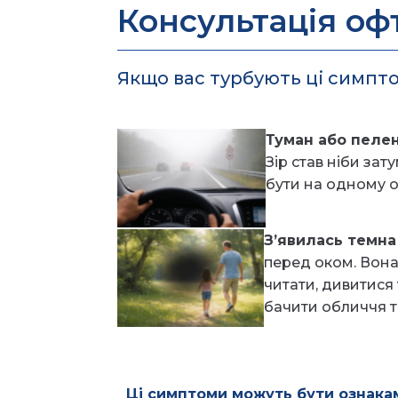
Консультація оф
Якщо вас турбують ці симпто
Туман або пеле
Зір став ніби за
бути на одному о
З’явилась темна
перед оком. Вон
читати, дивитися 
бачити обличчя т
Ці симптоми можуть бути ознакам