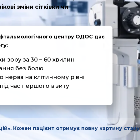
ікові зміни сітківки чи
фтальмологічного центру ОДОС дає
гу:
и зору за 30 – 60 хвилин
ання без болю
го нерва на клітинному рівні
під час першого візиту
цій».
Кожен пацієнт отримує повну картину стану