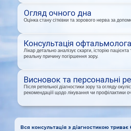
Огляд очного дна
Оцінка стану сітківки та зорового нерва за допо
Консультація офтальмолога
Лікар детально аналізує скарги, історію пацієнт
реальну причину погіршення зору.
Висновок та персональні р
Після ретельної діагностики зору та огляду окулі
рекомендаціїї щодо лікування чи профілактики 
Вся консультація з діагностикою триває