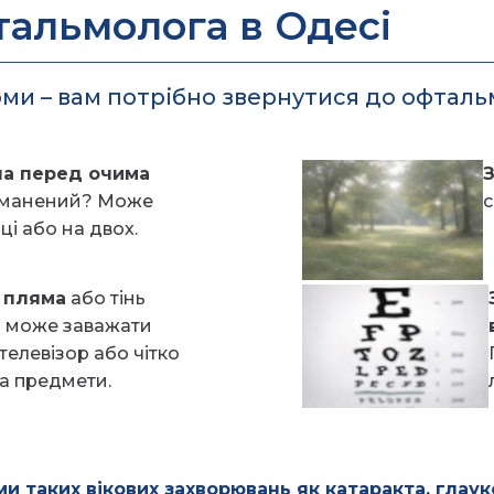
тальмолога в Одесі
ми – вам потрібно звернутися до офталь
на перед очима
З
туманений? Може
с
ці або на двох.
 пляма
або тінь
а може заважати
телевізор або чітко
а предмети.
и таких вікових захворювань як катаракта, глаук