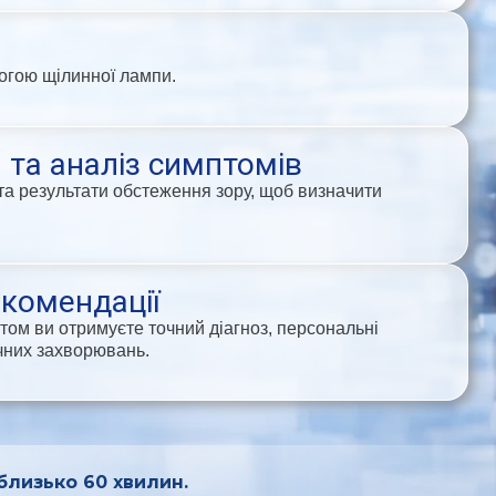
могою щілинної лампи.
 та аналіз симптомів
а та результати обстеження зору, щоб визначити
екомендації
стом ви отримуєте точний діагноз, персональні
очних захворювань.
 близько 60 хвилин.