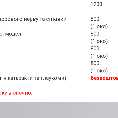
1200
орового нерву та сітківки
800
(1 око)
ої моделі
800
(1 око)
800
(1 око)
800
(1 око)
ія катаракти та глаукоми)
безкошто
року включно.