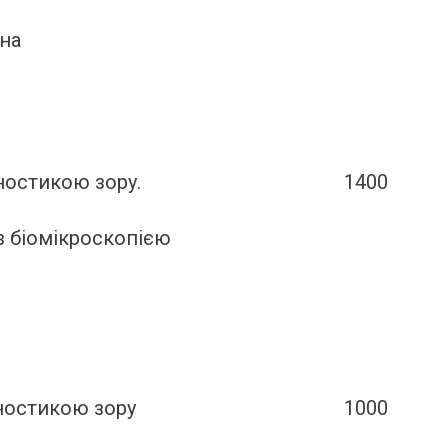
дна
ностикою зору.
1400
з біомікроскопією
ностикою зору
1000