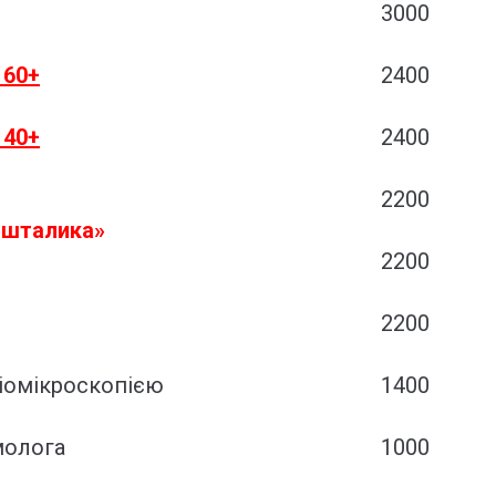
3000
 60+
2400
 40+
2400
2200
ришталика»
2200
2200
біомікроскопією
1400
молога
1000