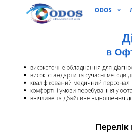
ODOS
Д
в Оф
високоточне обладнання для діагно
високі стандарти та сучасні методи д
кваліфікований медичний персонал
комфортні умови перебування у офт
ввічливе та дбайливе відношення до
Перелік 