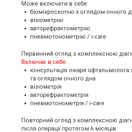
Може включати в себе:
біомікроскопію з оглядом очного 
візіометрію
авторефрактометрію
пневмотонометрію / i-care
Первинний огляд з комплексною діаг
Включає в себе
консультація лікаря офтальмолога 
та оглядом очного дна
візіометрія
авторефрактометрія
пневмотонометрія / i-care
Повторний огляд з комплексною діаг
після операції протягом 6 місяців