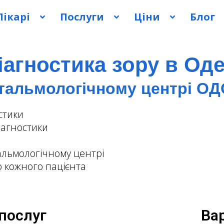
Лікарі
Послуги
Ціни
Блог
іагностика зору в Оде
тальмологічному центрі ОД
стики
іагностики
альмологічному центрі
 кожного пацієнта
послуг
Ва