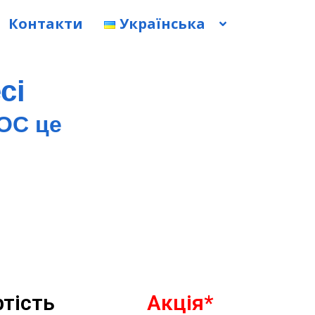
Контакти
Українська
сі
ОС це
ртість
Акція*