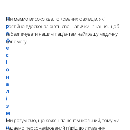
П
Ми маємо високо кваліфікованих фахівців, які
р
постійно вдосконалюють свої навички і знання, щоб
о
забезпечувати нашим пацієнтам найкращу медичну
ф
допомогу.
е
с
і
о
н
а
л
і
з
м
І
Ми розуміємо, що кожен пацієнт унікальний, тому ми
н
надаємо персоналізований підхід до лікування