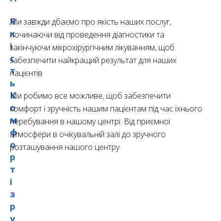
Я
Ми завжди дбаємо про якість наших послуг,
к
починаючи від проведення діагностики та
і
закінчуючи мікрохірургічним лікуванням, щоб
с
забезпечити найкращий результат для наших
т
пацієнтів
ь
К
Ми робимо все можливе, щоб забезпечити
о
комфорт і зручність нашим пацієнтам під час їхнього
м
перебування в нашому центрі. Від приємної
ф
атмосфери в очікувальній залі до зручного
о
розташування нашого центру.
р
т
і
з
р
у