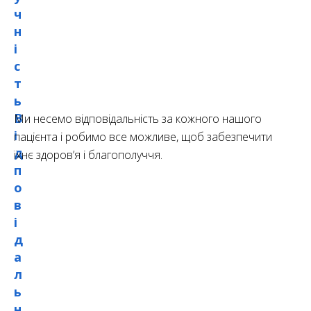
ч
н
і
с
т
ь
В
Ми несемо відповідальність за кожного нашого
і
пацієнта і робимо все можливе, щоб забезпечити
д
їхнє здоров’я і благополуччя.
п
о
в
і
д
а
л
ь
н