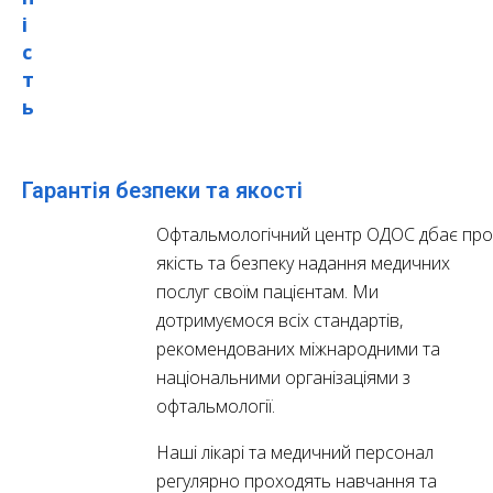
і
с
т
ь
Гарантія безпеки та якості
Офтальмологічний центр ОДОС дбає пр
якість та безпеку надання медичних
послуг своїм пацієнтам. Ми
дотримуємося всіх стандартів,
рекомендованих міжнародними та
національними організаціями з
офтальмології.
Наші лікарі та медичний персонал
регулярно проходять навчання та