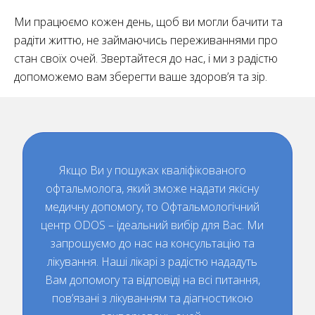
Ми працюємо кожен день, щоб ви могли бачити та
радіти життю, не займаючись переживаннями про
стан своїх очей. Звертайтеся до нас, і ми з радістю
допоможемо вам зберегти ваше здоров’я та зір.
Якщо Ви у пошуках кваліфікованого
офтальмолога, який зможе надати якісну
медичну допомогу, то Офтальмологічний
центр ODOS – ідеальний вибір для Вас. Ми
запрошуємо до нас на консультацію та
лікування. Наші лікарі з радістю нададуть
Вам допомогу та відповіді на всі питання,
пов’язані з лікуванням та діагностикою