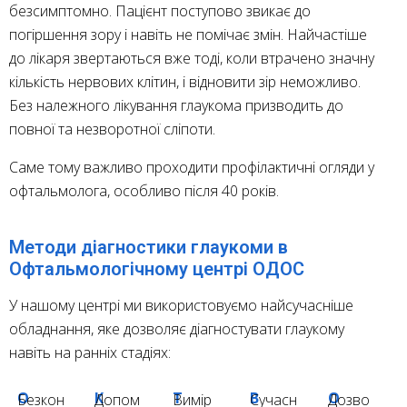
безсимптомно. Пацієнт поступово звикає до
погіршення зору і навіть не помічає змін. Найчастіше
до лікаря звертаються вже тоді, коли втрачено значну
кількість нервових клітин, і відновити зір неможливо.
Без належного лікування глаукома призводить до
повної та незворотної сліпоти.
Саме тому важливо проходити профілактичні огляди у
офтальмолога, особливо після 40 років.
Методи діагностики глаукоми в
Офтальмологічному центрі ОДОС
У нашому центрі ми використовуємо найсучасніше
обладнання, яке дозволяє діагностувати глаукому
навіть на ранніх стадіях:
О
К
Т
В
О
Безкон
Допом
Вимір
Сучасн
Дозво