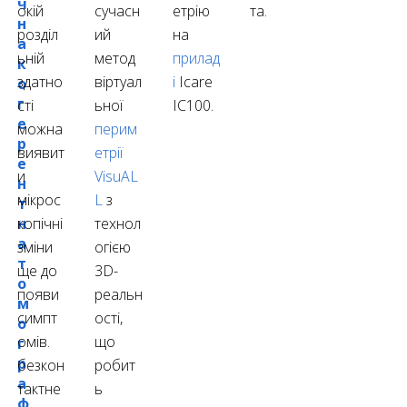
ч
окій
сучасн
етрію
та.
н
розділ
ий
на
а
ьній
метод
прилад
к
здатно
віртуал
і
Icare
о
г
сті
ьної
IC100.
е
можна
перим
р
виявит
етрії
е
и
VisuAL
н
мікрос
L
з
т
н
копічні
технол
а
зміни
огією
т
ще до
3D-
о
появи
реальн
м
симпт
ості,
о
омів.
що
г
р
безкон
робит
а
тактне
ь
ф