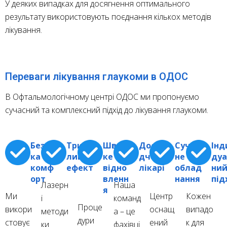
У деяких випадках для досягнення оптимального
результату використовують поєднання кількох методів
лікування.
Переваги лікування глаукоми в ОДОС
В Офтальмологічному центрі ОДОС ми пропонуємо
сучасний та комплексний підхід до лікування глаукоми.
Безпе
Трива
Швид
Досві
Сучас
Інд
ка та
лий
ке
дчені
не
дуа
комф
ефект
відно
лікарі
облад
ни
орт
вленн
нання
під
Лазерн
Наша
я
Ми
Центр
Кожен
і
команд
Проце
викори
оснащ
випадо
методи
а – це
дури
стовує
ений
к для
ки
фахівці