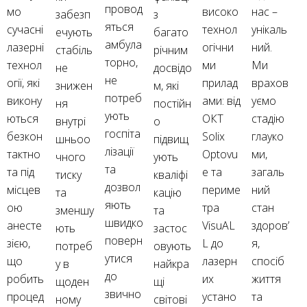
провод
мо
високо
нас –
забезп
з
яться
сучасні
технол
унікаль
ечують
багато
амбула
лазерні
огічни
ний.
стабіль
річним
торно,
технол
ми
Ми
не
досвідо
не
огії, які
прилад
врахов
знижен
м, які
потреб
викону
ами: від
уємо
ня
постійн
ують
ються
ОКТ
стадію
внутрі
о
госпіта
безкон
Solix
глауко
шньоо
підвищ
лізації
тактно
Optovu
ми,
чного
ують
та
та під
e та
загаль
тиску
кваліфі
дозвол
місцев
периме
ний
та
кацію
яють
ою
тра
стан
зменшу
та
швидко
анесте
VisuAL
здоров’
ють
застос
поверн
зією,
L до
я,
потреб
овують
утися
що
лазерн
спосіб
у в
найкра
до
робить
их
життя
щоден
щі
звично
процед
устано
та
ному
світові