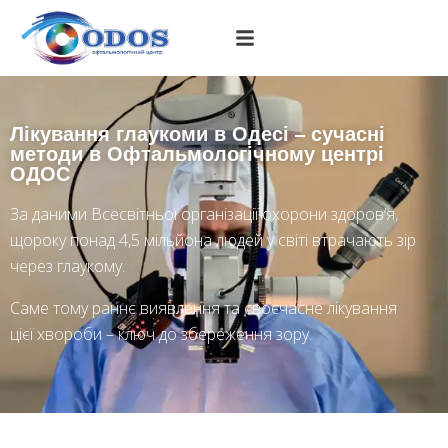
Лікування глаукоми в Одесі – сучасні
методи в Офтальмологічному центрі
ОДОС
За даними Всесвітньої організації охорони здоров’я,
щороку понад 4,5 мільйона людей у світі втрачають зір
через глаукому.
Саме тому раннє виявлення та своєчасне лікування
цієї хвороби – ключ до збереження зору.