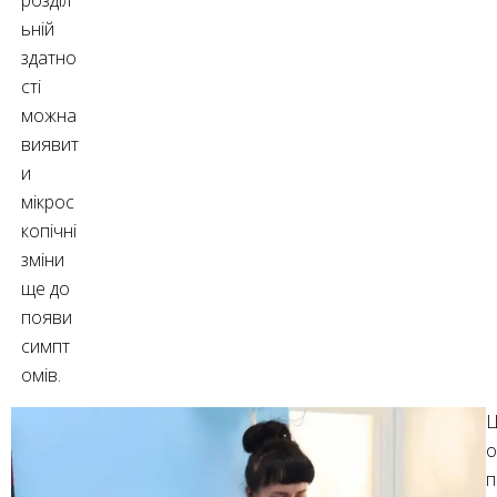
ьній
здатно
сті
можна
виявит
и
мікрос
копічні
зміни
ще до
появи
симпт
омів.
Ц
о
п