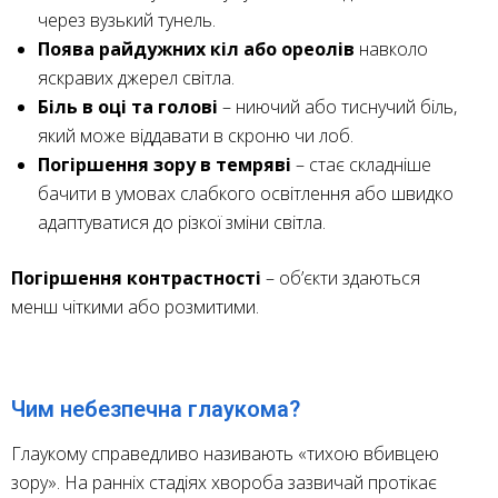
через вузький тунель.
Поява райдужних кіл або ореолів
навколо
яскравих джерел світла.
Біль в оці та голові
– ниючий або тиснучий біль,
який може віддавати в скроню чи лоб.
Погіршення зору в темряві
– стає складніше
бачити в умовах слабкого освітлення або швидко
адаптуватися до різкої зміни світла.
Погіршення контрастності
– об’єкти здаються
менш чіткими або розмитими.
Чим небезпечна глаукома?
Глаукому справедливо називають «тихою вбивцею
зору». На ранніх стадіях хвороба зазвичай протікає