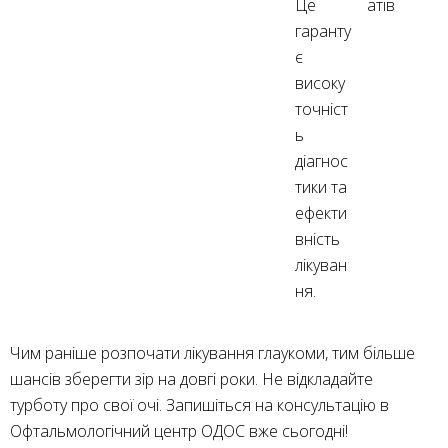
Це
атів
гаранту
є
високу
точніст
ь
діагнос
тики та
ефекти
вність
лікуван
ня.
Чим раніше розпочати лікування глаукоми, тим більше
шансів зберегти зір на довгі роки. Не відкладайте
турботу про свої очі. Запишіться на консультацію в
Офтальмологічний центр ОДОС вже сьогодні!