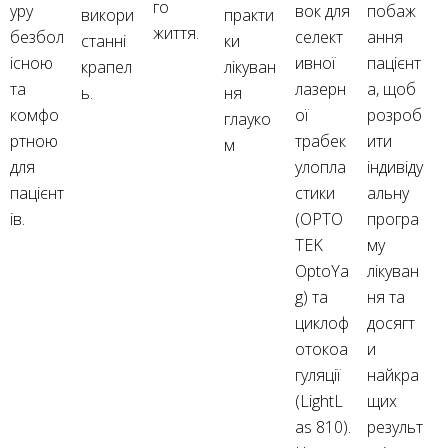
го
уру
вок для
побаж
викори
практи
життя.
безбол
селект
ання
станні
ки
існою
ивної
пацієнт
крапел
лікуван
та
лазерн
а, щоб
ь.
ня
комфо
ої
розроб
глауко
ртною
трабек
ити
м
для
улопла
індивіду
пацієнт
стики
альну
ів.
(OPTO
програ
TEK
му
OptoYa
лікуван
g) та
ня та
циклоф
досягт
отокоа
и
гуляції
найкра
(LightL
щих
as 810).
результ