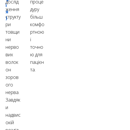
дослід
проце
і
ження
дуру
я
структу
більш
)
ри
комфо
товщи
ртною
ни
і
нерво
точно
вих
ю для
волок
пацієн
он
та.
зоров
ого
нерва.
Завдяк
и
надвис
окій
розділ