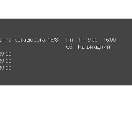
онтанська дорога, 16/8
Пн – Пт: 9:00 – 16:00
Сб – Нд: вихідний
89 00
89 00
89 00