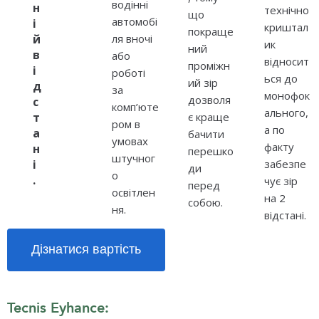
водінні
н
технічно
що
автомобі
і
криштал
покраще
й
ля вночі
ик
ний
в
або
відносит
проміжн
і
роботі
ься до
ий зір
д
за
монофок
дозволя
с
комп’юте
ального,
т
є краще
ром в
а по
а
бачити
умовах
факту
н
перешко
штучног
і
забезпе
ди
о
.
чує зір
перед
освітлен
на 2
собою.
ня.
відстані.
Дізнатися вартість
Tecnis Eyhance: