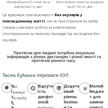
Tecnis Eyhance чіткий зір на відстані
Монофокальна ІОЛ чіткий зір на
від 60 - 80 см і далі
відстані від 2 м і далі
Це відкриває нові можливості
без окулярів у
повсякденному житті
, такі як приготування їжі, вибір
товарів у магазині, робота за комп’ютером,
спостереження за панеллю приладів під час водіння без
окулярів.
Протягом дня людині потрібна візуальна
інформація з різних дистанціях і різної якості та
протягом різного часу.
Tecnis Eyhance
переваги ІОЛ
Ч
Відсутн
Додатк
Малий
Це
і
ість
овий
бюдже
знижує
т
дисфот
рівень
т для
потребу
к
опсій
безпек
заміни
в
и
и та
кришт
відблискі