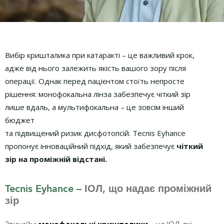
Вибір кришталика при катаракті – це важливий крок,
адже від нього залежить якість вашого зору після
операції. Однак перед пацієнтом стоїть непросте
рішення: монофокальна лінза забезпечує чіткий зір
лише вдаль, а мультифокальна – це зовсім інший
бюджет
та підвищений ризик дисфотопсій. Tecnis Eyhance
пропонує інноваційний підхід, який забезпечує
чіткий
зір на проміжній відстані
.
Tecnis Eyhance –
ІОЛ, що надає проміжний
зір
Звичайні
монофокальні кришталики
– це ІОЛ, які