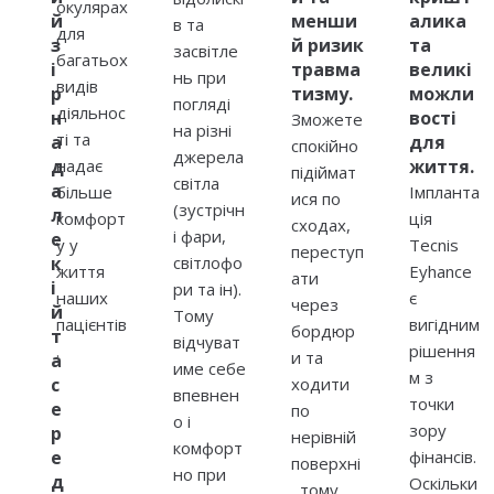
окулярах
й
менши
алика
в та
для
з
й ризик
та
засвітле
багатьох
і
травма
великі
нь при
видів
р
тизму.
можли
погляді
діяльнос
н
вості
Зможете
на різні
ті та
а
для
спокійно
джерела
д
надає
життя.
підіймат
світла
а
більше
Імпланта
ися по
(зустрічн
л
комфорт
ція
сходах,
і фари,
е
у у
Tecnis
переступ
к
світлофо
життя
Eyhance
ати
і
ри та ін).
наших
є
через
й
Тому
пацієнтів
вигідним
бордюр
т
відчуват
.
рішення
и та
а
име себе
м з
с
ходити
впевнен
точки
е
по
о і
зору
р
нерівній
комфорт
е
фінансів.
поверхні
но при
д
Оскільки
, тому