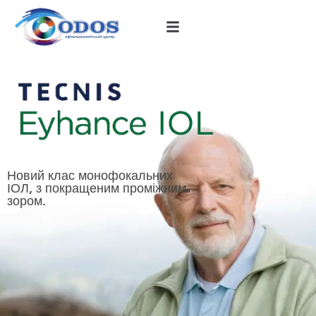
Новий клас монофокальних
ІОЛ, з покращеним проміжним
зором.