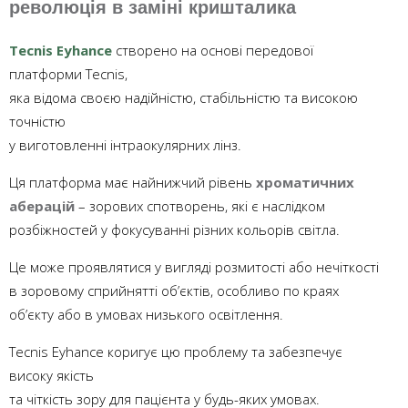
революція в заміні кришталика
Tecnis Eyhance
створено на основі передової
платформи Tecnis,
яка відома своєю надійністю, стабільністю та високою
точністю
у виготовленні інтраокулярних лінз.
Ця платформа має найнижчий рівень
хроматичних
аберацій
– зорових спотворень, які є наслідком
розбіжностей у фокусуванні різних кольорів світла.
Це може проявлятися у вигляді розмитості або нечіткості
в зоровому сприйнятті об’єктів, особливо по краях
об’єкту або в умовах низького освітлення.
Tecnis Eyhance коригує цю проблему та забезпечує
високу якість
та чіткість зору для пацієнта у будь-яких умовах.