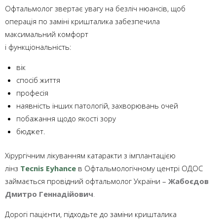
Офтальмолог звертає увагу на безліч нюансів, щоб
операція по заміні кришталика забезпечила
максимальний комфорт
і функціональність:
вік
спосіб життя
професія
наявність інших патологій, захворювань очей
побажання щодо якості зору
бюджет.
Хірургічним лікуванням катаракти з імплантацією
лінз
Tecnis Eyhance
в Офтальмологічному центрі ОДОС
займається провідний офтальмолог України –
Жабоєдов
Дмитро Геннадійович
.
Дорогі пацієнти, підходьте до заміни кришталика