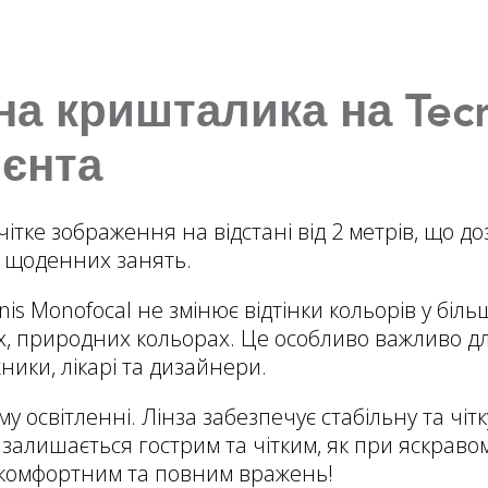
а кришталика на Tecn
ієнта
 чітке зображення на відстані від 2 метрів, що
х щоденних занять.
is Monofocal не змінює відтінки кольорів у біль
 природних кольорах. Це особливо важливо для
ники, лікарі та дизайнери.
у освітленні. Лінза забезпечує стабільну та чітк
 залишається гострим та чітким, як при яскравом
 комфортним та повним вражень!