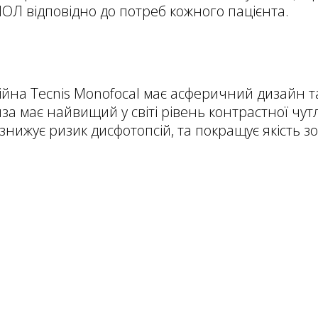
ІОЛ відповідно до потреб кожного пацієнта.
йна Tecnis Monofocal має асферичний дизайн та 
нза має найвищий у світі рівень контрастної чутл
 знижує ризик дисфотопсій, та покращує якість з