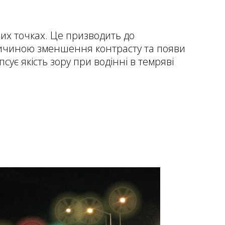
них точках. Це призводить до
ричиною зменшення контрасту та появи
сує якість зору при водінні в темряві