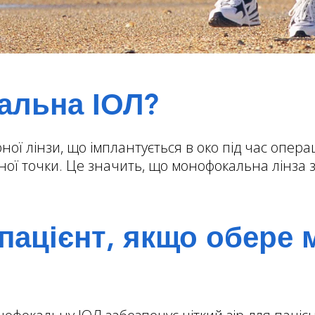
альна ІОЛ?
ї лінзи, що імплантується в око під час операц
сної точки. Це значить, що монофокальна лінза 
 пацієнт, якщо обере