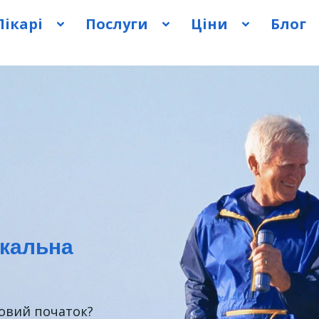
Лікарі
Послуги
Ціни
Блог
окальна
новий початок?