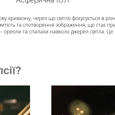
ву кривизну, через що світло фокусується в різ
итість та спотворення зображення, що стає п
 – ореоли та спалахи навколо джерел світла. Це п
сії?