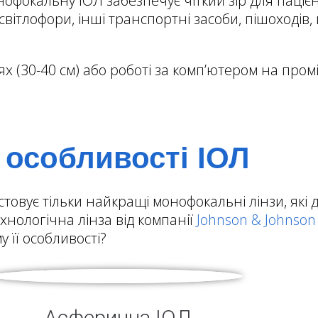
фокальну ІОЛ забезпечує чіткий зір для пацієнта
світлофори, інші транспортні засоби, пішоходів
 (30-40 см) або роботі за комп’ютером на проміж
– особливості ІОЛ
вує тільки найкращі монофокальні лінзи, які 
хнологічна лінза від компанії
Johnson & Johnson 
 її особливості?
Асферична ІОЛ