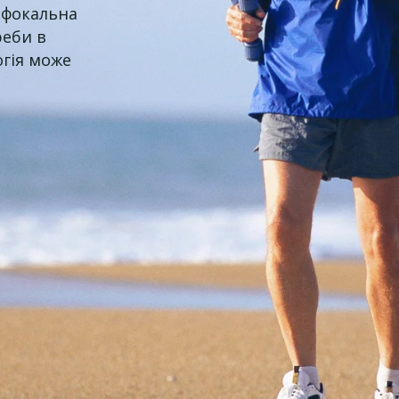
нофокальна
реби в
огія може