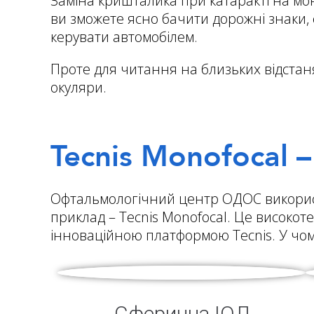
Заміна кришталика при катаракті на моно
ви зможете ясно бачити дорожні знаки, 
керувати автомобілем.
Проте для читання на близьких відстанях
окуляри.
Tecnis Monofocal 
Офтальмологічний центр ОДОС використо
приклад – Tecnis Monofocal. Це високоте
інноваційною платформою Tecnis. У чому
Сферична ІОЛ