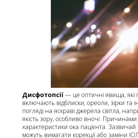
Дисфотопсії
— це оптичні явища, які 
включають відблиски, ореоли, зірки та і
погляді на яскраві джерела світла, нап
якість зору, особливо вночі. Причинами 
характеристики ока пацієнта. Зазвичай 
можуть вимагати корекції або заміни ІО