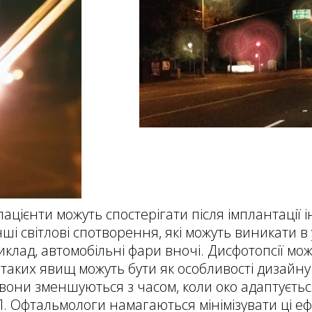
пацієнти можуть спостерігати після імплантації 
нші світлові спотворення, які можуть виникати 
риклад, автомобільні фари вночі. Дисфотопсії м
таких явищ можуть бути як особливості дизайну л
вони зменшуються з часом, коли око адаптується
Л. Офтальмологи намагаються мінімізувати ці е