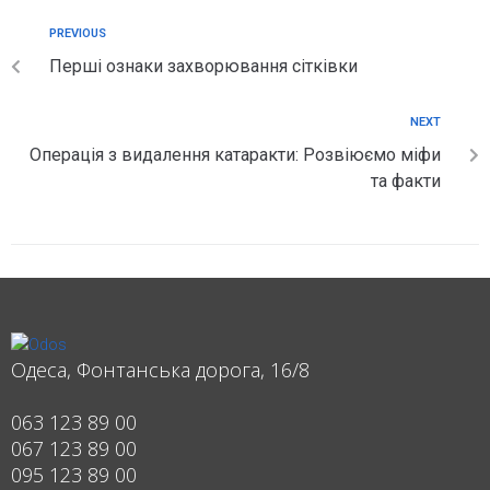
PREVIOUS
Перші ознаки захворювання сітківки
NEXT
Операція з видалення катаракти: Розвіюємо міфи
та факти
Одеса, Фонтанська дорога, 16/8
063 123 89 00
067 123 89 00
095 123 89 00