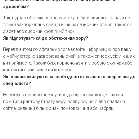
здоров’ям?
Так, під час обстеження зору можуть бути виявлені ознаки не
тільки захворювань очей, а й інших серйозних станів, таких як
діабет або високий кров’яний тиск.
Як підготуватися до обстеження зору?
Перед візитом до офтальмолога зберіть інформацію про вашу
сімейну історію захворювань очей, а також список усіх ліків, які
ви приймаєте. Також буде корисно взяти з собою окуляри або
контактні лінзи, якщо ви їх носите.
Які ознаки вказують на необхідність негайного звернення до
спеціаліста?
Необхідно негайно звернутися до офтальмолога, якщо ви
помітили раптову втрату зору, появу “мушок” або спалахів
світла, сильний біль в очах, почервоніння або набряк.