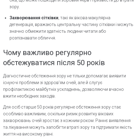
зору.
Захворювання сітківки
, такі як вікова макулярна
дегенерація, вражають центральну частину сітківки і можуть
значно обмежити здатність людини читати або
розпізнавати обличчя.
Чому важливо регулярно
обстежуватися після 50 років
Діагностичне обстеження зору не тільки допомагає виявити
існуючі проблеми зі здоров’ям очей, але й слугує
профілактикою майбутніх ускладнень, дозволяючи вчасно
вжити необхідних заходів.
Для осіб старше 50 років регулярне обстеження зору стає
особливо важливим, оскільки ризик розвитку вікових
захворювань очей зростає з кожним роком. Раннє виявлення
та лікування можуть запобігти втраті зору та підтримати якість
життя на високому рівні.