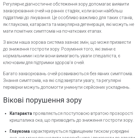
Регулярне діагностичне обстеження зору допомагає виявити
захворювання очей на ранніх стадіях, коли вони найбільш
піддатливі до лікування. Це особливо важливо для таких станів,
як глаукома, катаракта та макулярна дегенерація, які можуть не
мати помітних симптомів на початкових етапах.
З віком наша зорова система зазнає змін, що може призвести
до зниження гостроти зору. Розуміння того, які зміни є
нормальними і коли вони вимагають уваги спеціаліста, є
ключовим для підтримки здоров’я очей.
Багато захворювань очей розвиваються без явних симптомів.
Знання симптомів, на які слід звертати увагу, та регулярні
перевірки можуть допомогти уникнути серйозних ускладнень.
Вікові порушення зору
Катаракта
проявляється поступовою втратою прозорості
кришталика ока, що призводить до зниження гостроти зору.
Глаукома
характеризується підвищеним тиском усередині
ока, що може пошкодити зоровий нерв і призвести до втрати