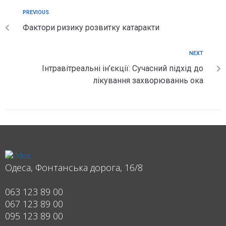
PREVIOUS
Фактори ризику розвитку катаракти
NEXT
Інтравітреальні ін’єкції: Сучасний підхід до
лікування захворюваннь ока
Одеса, Фонтанська дорога, 16/8
063 123 89 00
067 123 89 00
095 123 89 00