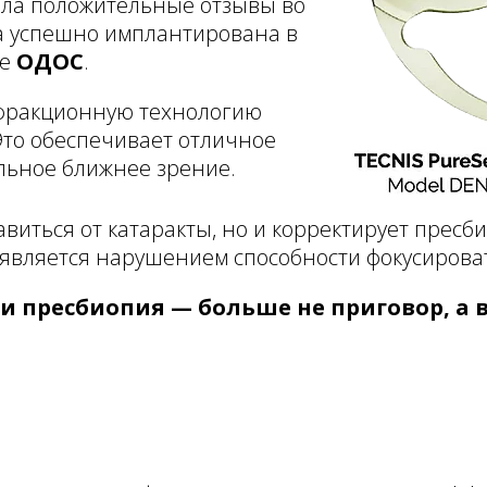
ила положительные отзывы во
ла успешно имплантирована в
ре
ОДОС
.
фракционную технологию
Это обеспечивает отличное
льное ближнее зрение.
бавиться от катаракты, но и корректирует прес
оявляется нарушением способности фокусироват
а и пресбиопия — больше не приговор, а