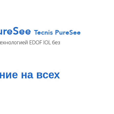
ureSee
Tecnis PureSee
ехнологией EDOF IOL без
ие на всех