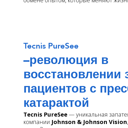
обмене опытом, которые меняют жизн
Tecnis PureSee
–революция в
восстановлении 
пациентов с пре
катарактой
Tecnis PureSee
— уникальная запате
компании
Johnson & Johnson Vision