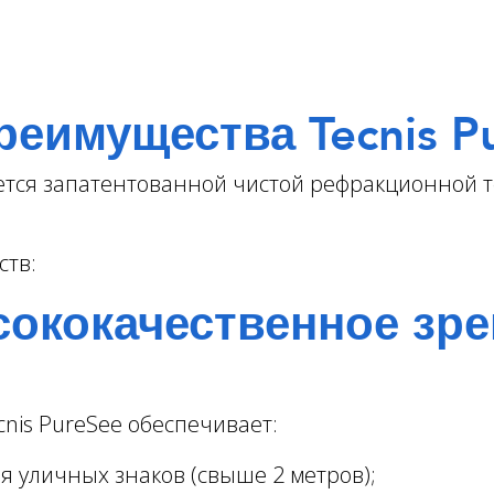
реимущества Tecnis P
ется запатентованной чистой рефракционной т
ств:
ококачественное зрен
cnis PureSee обеспечивает:
я уличных знаков (свыше 2 метров);