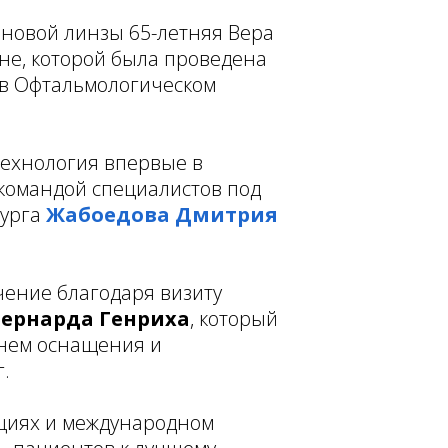
 новой линзы 65-летняя Вера
не, которой была проведена
в Офтальмологическом
технология впервые в
командой специалистов под
рурга
Жабоедова Дмитрия
ение благодаря визиту
Бернарда Генриха
, который
внем оснащения и
.
ациях и международном