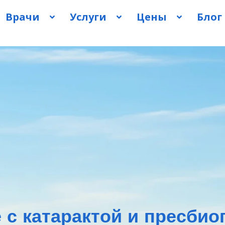
Врачи
Услуги
Цены
Блог
 с катарактой и пресбио