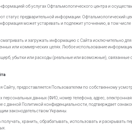
формацией об услугах Офтальмологического центра и осуществить
ют статус предварительной информации. Офтальмологический цент
нформация может устаревать и подлежит уточнению, в том числе
сматривать и загружать информацию с Сайта исключительно для
енных или коммерческих целях. Любое использование информации 
 ущерб, убытки или расходы (реальные или возможные), связанн
йта
я Сайту, предоставляется Пользователем по собственному усмотр
 персональных данных (ФИО, номер телефона, адрес, электронная п
 с данной Политикой конфиденциальности, подтверждает ознакомл
ющим законодательством Украины.
получать, хранить, обрабатывать, использовать и раскрывать пе
ых.