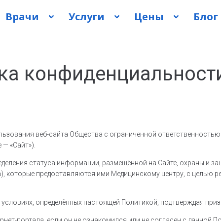
Врачи
Услуги
Цены
Блог
ка конфиденциальности
льзования веб-сайта Общества с ограниченной ответственность
 — «Сайт»).
деления статуса информации, размещённой на Сайте, охраны и з
а), которые предоставляются ими Медицинскому центру, с целью р
условиях, определённых настоящей Политикой, подтверждая призн
рнет-портала, если он не ознакомился или не согласен с данной 