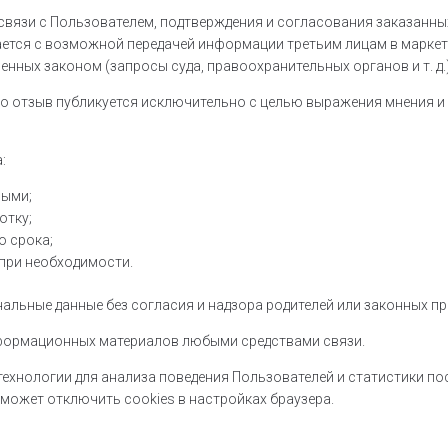
связи с Пользователем, подтверждения и согласования заказанных
ется с возможной передачей информации третьим лицам в маркет
енных законом (запросы суда, правоохранительных органов и т. д.)
то отзыв публикуется исключительно с целью выражения мнения и
:
ными;
отку;
о срока;
 при необходимости.
альные данные без согласия и надзора родителей или законных пр
нформационных материалов любыми средствами связи.
хнологии для анализа поведения Пользователей и статистики посеще
может отключить cookies в настройках браузера.